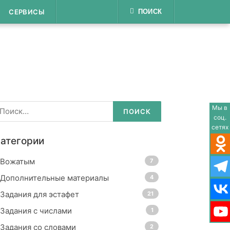
СЕРВИСЫ
ПОИСК
айти:
Мы в
соц.
сетях
атегории
Вожатым
7
Дополнительные материалы
4
Задания для эстафет
21
Задания с числами
1
Задания со словами
2