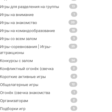
Игры для разделения на группы
13
Игры на внимание
1
Игры на знакомство
20
Игры на командообразование
19
Игры со всем залом
3
Игры-соревнования | Игры-
35
аттракционы
Конкурсы с залом
34
Конфликтный огонёк (свечка
2
Короткие активные игры
4
Общелагерные игры
12
Огонёк (свечка знакомства
1
Организаторам
2
Подборки игр
5