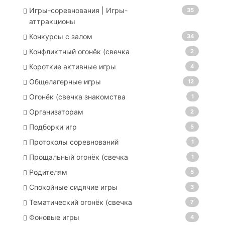
Игры-соревнования | Игры-
35
аттракционы
Конкурсы с залом
34
Конфликтный огонёк (свечка
2
Короткие активные игры
4
Общелагерные игры
12
Огонёк (свечка знакомства
1
Организаторам
2
Подборки игр
5
Протоколы соревнований
1
Прощальный огонёк (свечка
1
Родителям
5
Спокойные сидячие игры
3
Тематический огонёк (свечка
7
Фоновые игры
4