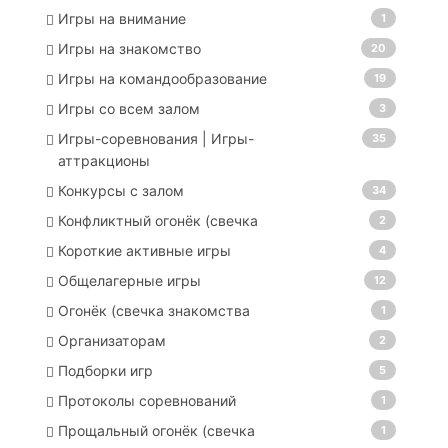
Игры на внимание
1
Игры на знакомство
20
Игры на командообразование
19
Игры со всем залом
3
Игры-соревнования | Игры-
35
аттракционы
Конкурсы с залом
34
Конфликтный огонёк (свечка
2
Короткие активные игры
4
Общелагерные игры
12
Огонёк (свечка знакомства
1
Организаторам
2
Подборки игр
5
Протоколы соревнований
1
Прощальный огонёк (свечка
1