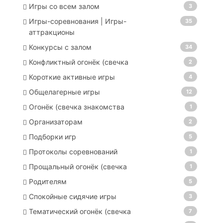
Игры со всем залом
3
Игры-соревнования | Игры-
35
аттракционы
Конкурсы с залом
34
Конфликтный огонёк (свечка
2
Короткие активные игры
4
Общелагерные игры
12
Огонёк (свечка знакомства
1
Организаторам
2
Подборки игр
5
Протоколы соревнований
1
Прощальный огонёк (свечка
1
Родителям
5
Спокойные сидячие игры
3
Тематический огонёк (свечка
7