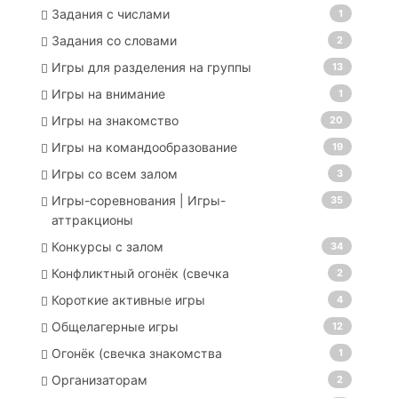
Задания с числами
1
Задания со словами
2
Игры для разделения на группы
13
Игры на внимание
1
Игры на знакомство
20
Игры на командообразование
19
Игры со всем залом
3
Игры-соревнования | Игры-
35
аттракционы
Конкурсы с залом
34
Конфликтный огонёк (свечка
2
Короткие активные игры
4
Общелагерные игры
12
Огонёк (свечка знакомства
1
Организаторам
2