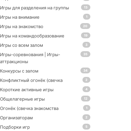
Игры для разделения на группы
13
Игры на внимание
1
Игры на знакомство
20
Игры на командообразование
19
Игры со всем залом
3
Игры-соревнования | Игры-
35
аттракционы
Конкурсы с залом
34
Конфликтный огонёк (свечка
2
Короткие активные игры
4
Общелагерные игры
12
Огонёк (свечка знакомства
1
Организаторам
2
Подборки игр
5