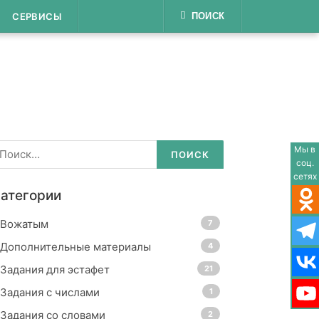
СЕРВИСЫ
ПОИСК
айти:
Мы в
соц.
сетях
атегории
Вожатым
7
Дополнительные материалы
4
Задания для эстафет
21
Задания с числами
1
Задания со словами
2