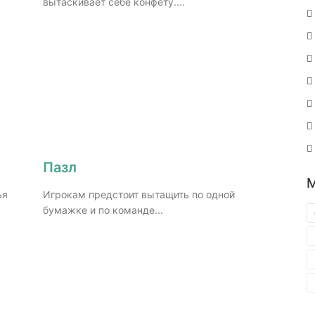
вытаскивает себе конфету....
Пазл
ья
Игрокам предстоит вытащить по одной
бумажке и по команде...