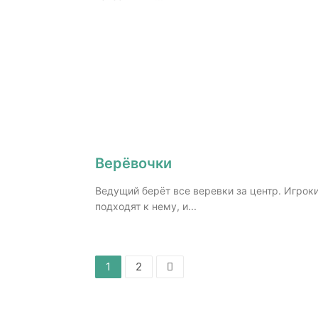
Верёвочки
Ведущий берёт все веревки за центр. Игрок
подходят к нему, и...
Старница
Старница
Пагинация
1
2
записей