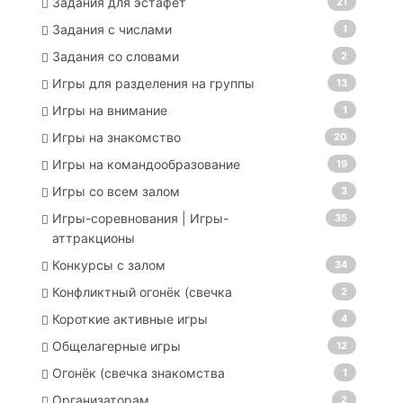
Задания для эстафет
21
Задания с числами
1
Задания со словами
2
Игры для разделения на группы
13
Игры на внимание
1
Игры на знакомство
20
Игры на командообразование
19
Игры со всем залом
3
Игры-соревнования | Игры-
35
аттракционы
Конкурсы с залом
34
Конфликтный огонёк (свечка
2
Короткие активные игры
4
Общелагерные игры
12
Огонёк (свечка знакомства
1
Организаторам
2